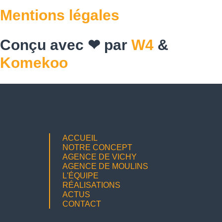
Mentions légales
Conçu avec ❤ par
W4
&
Komekoo
ACCUEIL
NOTRE CONCEPT
AGENCE DE VICHY
AGENCE DE MOULINS
L'ÉQUIPE
RÉALISATIONS
ACTUS
CONTACT